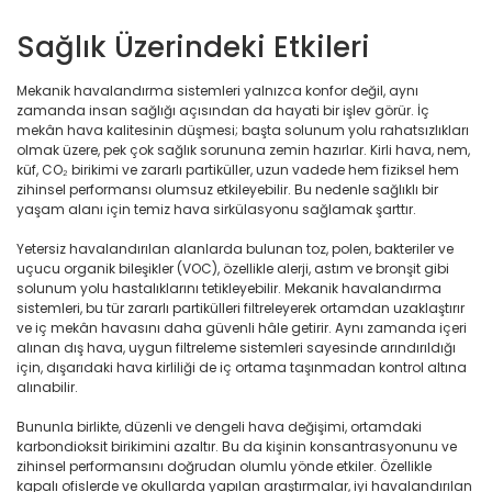
Sağlık Üzerindeki Etkileri
Mekanik havalandırma sistemleri yalnızca konfor değil, aynı
zamanda insan sağlığı açısından da hayati bir işlev görür. İç
mekân hava kalitesinin düşmesi; başta solunum yolu rahatsızlıkları
olmak üzere, pek çok sağlık sorununa zemin hazırlar. Kirli hava, nem,
küf, CO₂ birikimi ve zararlı partiküller, uzun vadede hem fiziksel hem
zihinsel performansı olumsuz etkileyebilir. Bu nedenle sağlıklı bir
yaşam alanı için temiz hava sirkülasyonu sağlamak şarttır.
Yetersiz havalandırılan alanlarda bulunan toz, polen, bakteriler ve
uçucu organik bileşikler (VOC), özellikle alerji, astım ve bronşit gibi
solunum yolu hastalıklarını tetikleyebilir. Mekanik havalandırma
sistemleri, bu tür zararlı partikülleri filtreleyerek ortamdan uzaklaştırır
ve iç mekân havasını daha güvenli hâle getirir. Aynı zamanda içeri
alınan dış hava, uygun filtreleme sistemleri sayesinde arındırıldığı
için, dışarıdaki hava kirliliği de iç ortama taşınmadan kontrol altına
alınabilir.
Bununla birlikte, düzenli ve dengeli hava değişimi, ortamdaki
karbondioksit birikimini azaltır. Bu da kişinin konsantrasyonunu ve
zihinsel performansını doğrudan olumlu yönde etkiler. Özellikle
kapalı ofislerde ve okullarda yapılan araştırmalar, iyi havalandırılan