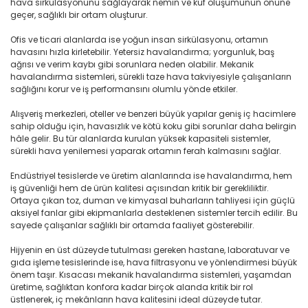
hava sirkülasyonunu sağlayarak nemin ve küf oluşumunun önüne
geçer, sağlıklı bir ortam oluşturur.
Ofis ve ticari alanlarda ise yoğun insan sirkülasyonu, ortamın
havasını hızla kirletebilir. Yetersiz havalandırma; yorgunluk, baş
ağrısı ve verim kaybı gibi sorunlara neden olabilir. Mekanik
havalandırma sistemleri, sürekli taze hava takviyesiyle çalışanların
sağlığını korur ve iş performansını olumlu yönde etkiler.
Alışveriş merkezleri, oteller ve benzeri büyük yapılar geniş iç hacimlere
sahip olduğu için, havasızlık ve kötü koku gibi sorunlar daha belirgin
hâle gelir. Bu tür alanlarda kurulan yüksek kapasiteli sistemler,
sürekli hava yenilemesi yaparak ortamın ferah kalmasını sağlar.
Endüstriyel tesislerde ve üretim alanlarında ise havalandırma, hem
iş güvenliği hem de ürün kalitesi açısından kritik bir gerekliliktir.
Ortaya çıkan toz, duman ve kimyasal buharların tahliyesi için güçlü
aksiyel fanlar gibi ekipmanlarla desteklenen sistemler tercih edilir. Bu
sayede çalışanlar sağlıklı bir ortamda faaliyet gösterebilir.
Hijyenin en üst düzeyde tutulması gereken hastane, laboratuvar ve
gıda işleme tesislerinde ise, hava filtrasyonu ve yönlendirmesi büyük
önem taşır. Kısacası mekanik havalandırma sistemleri, yaşamdan
üretime, sağlıktan konfora kadar birçok alanda kritik bir rol
üstlenerek, iç mekânların hava kalitesini ideal düzeyde tutar.