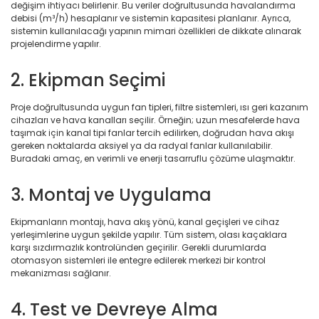
değişim ihtiyacı belirlenir. Bu veriler doğrultusunda havalandırma
debisi (m³/h) hesaplanır ve sistemin kapasitesi planlanır. Ayrıca,
sistemin kullanılacağı yapının mimari özellikleri de dikkate alınarak
projelendirme yapılır.
2. Ekipman Seçimi
Proje doğrultusunda uygun fan tipleri, filtre sistemleri, ısı geri kazanım
cihazları ve hava kanalları seçilir. Örneğin; uzun mesafelerde hava
taşımak için kanal tipi fanlar tercih edilirken, doğrudan hava akışı
gereken noktalarda aksiyel ya da radyal fanlar kullanılabilir.
Buradaki amaç, en verimli ve enerji tasarruflu çözüme ulaşmaktır.
3. Montaj ve Uygulama
Ekipmanların montajı, hava akış yönü, kanal geçişleri ve cihaz
yerleşimlerine uygun şekilde yapılır. Tüm sistem, olası kaçaklara
karşı sızdırmazlık kontrolünden geçirilir. Gerekli durumlarda
otomasyon sistemleri ile entegre edilerek merkezi bir kontrol
mekanizması sağlanır.
4. Test ve Devreye Alma