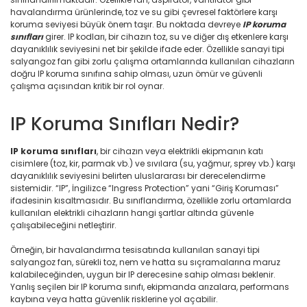
havalandırma ürünlerinde, toz ve su gibi çevresel faktörlere karşı
koruma seviyesi büyük önem taşır. Bu noktada devreye
IP koruma
sınıfları
girer. IP kodları, bir cihazın toz, su ve diğer dış etkenlere karşı
dayanıklılık seviyesini net bir şekilde ifade eder. Özellikle sanayi tipi
salyangoz fan gibi zorlu çalışma ortamlarında kullanılan cihazların
doğru IP koruma sınıfına sahip olması, uzun ömür ve güvenli
çalışma açısından kritik bir rol oynar.
IP Koruma Sınıfları Nedir?
IP koruma sınıfları
, bir cihazın veya elektrikli ekipmanın katı
cisimlere (toz, kir, parmak vb.) ve sıvılara (su, yağmur, sprey vb.) karşı
dayanıklılık seviyesini belirten uluslararası bir derecelendirme
sistemidir. “IP”, İngilizce “Ingress Protection” yani “Giriş Koruması”
ifadesinin kısaltmasıdır. Bu sınıflandırma, özellikle zorlu ortamlarda
kullanılan elektrikli cihazların hangi şartlar altında güvenle
çalışabileceğini netleştirir.
Örneğin, bir havalandırma tesisatında kullanılan sanayi tipi
salyangoz fan, sürekli toz, nem ve hatta su sıçramalarına maruz
kalabileceğinden, uygun bir IP derecesine sahip olması beklenir.
Yanlış seçilen bir IP koruma sınıfı, ekipmanda arızalara, performans
kaybına veya hatta güvenlik risklerine yol açabilir.