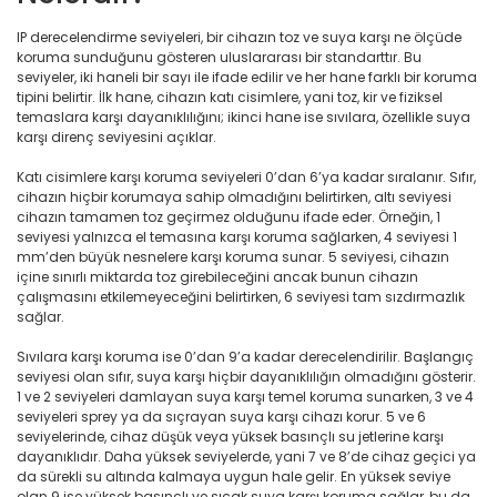
IP derecelendirme seviyeleri, bir cihazın toz ve suya karşı ne ölçüde
koruma sunduğunu gösteren uluslararası bir standarttır. Bu
seviyeler, iki haneli bir sayı ile ifade edilir ve her hane farklı bir koruma
tipini belirtir. İlk hane, cihazın katı cisimlere, yani toz, kir ve fiziksel
temaslara karşı dayanıklılığını; ikinci hane ise sıvılara, özellikle suya
karşı direnç seviyesini açıklar.
Katı cisimlere karşı koruma seviyeleri 0’dan 6’ya kadar sıralanır. Sıfır,
cihazın hiçbir korumaya sahip olmadığını belirtirken, altı seviyesi
cihazın tamamen toz geçirmez olduğunu ifade eder. Örneğin, 1
seviyesi yalnızca el temasına karşı koruma sağlarken, 4 seviyesi 1
mm’den büyük nesnelere karşı koruma sunar. 5 seviyesi, cihazın
içine sınırlı miktarda toz girebileceğini ancak bunun cihazın
çalışmasını etkilemeyeceğini belirtirken, 6 seviyesi tam sızdırmazlık
sağlar.
Sıvılara karşı koruma ise 0’dan 9’a kadar derecelendirilir. Başlangıç
seviyesi olan sıfır, suya karşı hiçbir dayanıklılığın olmadığını gösterir.
1 ve 2 seviyeleri damlayan suya karşı temel koruma sunarken, 3 ve 4
seviyeleri sprey ya da sıçrayan suya karşı cihazı korur. 5 ve 6
seviyelerinde, cihaz düşük veya yüksek basınçlı su jetlerine karşı
dayanıklıdır. Daha yüksek seviyelerde, yani 7 ve 8’de cihaz geçici ya
da sürekli su altında kalmaya uygun hale gelir. En yüksek seviye
olan 9 ise yüksek basınçlı ve sıcak suya karşı koruma sağlar, bu da