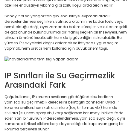
özellikle endüstriyel yıkama gibi zorlu koşullarda tercih edilir.
Sanayi tipi salyangoz fan gibi endüstriyel ekipmanlarda IP
derecelendirmesi seçilirken, yalnızca ortamın ne kadar tozlu veya
nemli olduğu değil, aynı zamanda bakım süreçleri ve kullanım şekli
de göz önünde bulundurulmalıdır. Yanlış seçilen bir IP seviyesi, hem
cihazın ömrünü kısaltabilir hem de iş güvenliğini riske atabilir. Bu
yüzden IP seviyelerini doğru anlamak ve ihtiyaca uygun seçim
yapmak, hem üretici hem kullanıcı için büyük önem taşır.
IP Sınıfları ile Su Geçirmezlik
Arasındaki Fark
Çoğu kullanıcı, IP koruma sınıflarını gördüğünde bu kodların
yalnızca su geçirmezlik derecesini belirttiğini zanneder. Oysa IP
koruma sınıfları, hem katı cisimlere (toz, kir, temas vb.) hem de
sıvılara (su, nem, sprey vb.) karşı sağlanan korumayı birlikte ifade
eder. Yani bir ürünün IP derecelendirmesi, yalnızca suya değil, aynı
zamanda fiziksel etkilere karşı dayanıklılığı da kapsayan geniş bir
koruma çerçevesi sunar.