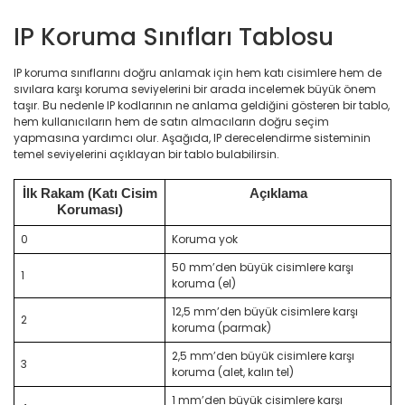
IP Koruma Sınıfları Tablosu
IP koruma sınıflarını doğru anlamak için hem katı cisimlere hem de
sıvılara karşı koruma seviyelerini bir arada incelemek büyük önem
taşır. Bu nedenle IP kodlarının ne anlama geldiğini gösteren bir tablo,
hem kullanıcıların hem de satın almacıların doğru seçim
yapmasına yardımcı olur. Aşağıda, IP derecelendirme sisteminin
temel seviyelerini açıklayan bir tablo bulabilirsin.
İlk Rakam (Katı Cisim
Açıklama
Koruması)
0
Koruma yok
50 mm’den büyük cisimlere karşı
1
koruma (el)
12,5 mm’den büyük cisimlere karşı
2
koruma (parmak)
2,5 mm’den büyük cisimlere karşı
3
koruma (alet, kalın tel)
1 mm’den büyük cisimlere karşı