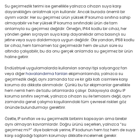
Su geçirmezlik terimi ise genellikle yalnızca cihazın suya karşı
dayanıklılığını anlatmak için kullanılır. Ancak burada önemli bir
ayrım vardır: Her su geçirmez ürün yüksek IP koruma sınıfına sahip
olmayabilir ve her yüksek IP koruma sınıfındaki ürün de tam
anlamıyla su geçirmez değildir. Örneğin, IP44 kodlu bir cihaz, her
yönden gelen sıçrayan suya karşı dayanıklıdır ama basınçlı su
jetine veya suya daldırmaya uygun değildir. Öte yandan, IP68 kodlu
bir cihaz, hem tamamen toz geçirmezdir hem de uzun süre su
altında çalışabilir, bu da onu gerçek anlamda su geçirmez bir ürün
haline getirir.
Endüstriyel uygulamalarda kullanılan sanayi tipi salyangoz fan
veya diğer
havalandırma fanları
ekipmanlarında, yalnızca su
geçirmezlik değil, aynı zamanda toz ve kir gibi katı cisimlere karşı
koruma da dikkate alınmalıdır. Çünkü bu tür ekipmanlar genellikle
hem nemli hem de tozlu ortamlarda çalışır. Dolayısıyla doğru IP
koruma sınıfını seçmek, yalnızca cihazın su ile temasını değil, aynı
zamanda genel çalışma koşullarındaki tüm çevresel riskleri göz
önünde bulundurmayı gerektirir.
Özetle, IP sınıfları ve su geçirmezlik birbirini kapsayan ama birebir
aynı olmayan kavramlardır. Doğru ürünü seçerken, yalnızca “su
geçirmez mi?” diye bakmak yerine, IP kodunun hem toz hem de suya
karşı sağladığı toplam korumayı dikkatle incelemek gerekir.