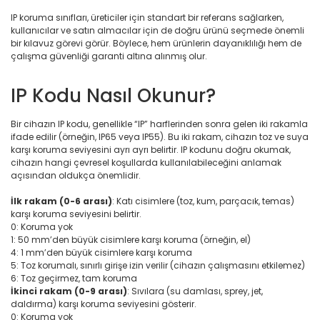
IP koruma sınıfları, üreticiler için standart bir referans sağlarken,
kullanıcılar ve satın almacılar için de doğru ürünü seçmede önemli
bir kılavuz görevi görür. Böylece, hem ürünlerin dayanıklılığı hem de
çalışma güvenliği garanti altına alınmış olur.
IP Kodu Nasıl Okunur?
Bir cihazın IP kodu, genellikle “IP” harflerinden sonra gelen iki rakamla
ifade edilir (örneğin, IP65 veya IP55). Bu iki rakam, cihazın toz ve suya
karşı koruma seviyesini ayrı ayrı belirtir. IP kodunu doğru okumak,
cihazın hangi çevresel koşullarda kullanılabileceğini anlamak
açısından oldukça önemlidir.
İlk rakam (0-6 arası)
: Katı cisimlere (toz, kum, parçacık, temas)
karşı koruma seviyesini belirtir.
0: Koruma yok
1: 50 mm’den büyük cisimlere karşı koruma (örneğin, el)
4: 1 mm’den büyük cisimlere karşı koruma
5: Toz korumalı, sınırlı girişe izin verilir (cihazın çalışmasını etkilemez)
6: Toz geçirmez, tam koruma
İkinci rakam (0-9 arası)
: Sıvılara (su damlası, sprey, jet,
daldırma) karşı koruma seviyesini gösterir.
0: Koruma yok