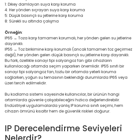
1: Dikey damlayan suya karşı koruma
4: Her yönden sıçrayan suya karşı koruma
5: Düşük basınçlı su jetlerine karşı koruma
8: Sürekli su altında çalışma
Örneğin
:
IP65 → Toza karşı tamamen korumalı, her yönden gelen su jetlerine
dayanıklı.
IP55 → Toz birikimine karşı korumalı (ancak tamamen toz geçirmez
değil), her yönden gelen düşük basınçlı su jetlerine karşı dayanıklı.
Bu fark, özellikle sanayi tipi salyangoz fan gibi cihazların
kullanılacağı ortamda seçim yaparken önemlidir. IP55 sınıfı bir
sanayi tipi salyangoz fan, tozlu bir ortamda yeterli koruma
sağlarken, yoğun su temasının beklendiği durumlarda IP65 veya
üzeri tercih edilmelidir.
Bu kodlama sistemi sayesinde kullanıcılar, bir ürünün hangi
ortamlarda güvenle çalışabileceğini hızlıca değerlendirebilir.
Endüstriyel uygulamalarda yanlış IP koruma sınıfı seçimi, hem
cihazın ömrünü kısaltır hem de güvenlik riskleri doğurur.
IP Derecelendirme Seviyeleri
Nelerdir?