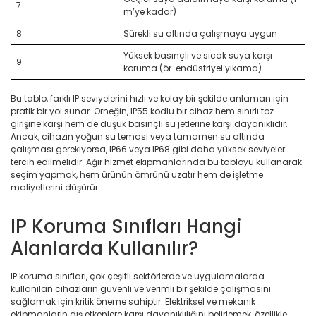
7
m’ye kadar)
8
Sürekli su altında çalışmaya uygun
Yüksek basınçlı ve sıcak suya karşı
9
koruma (ör. endüstriyel yıkama)
Bu tablo, farklı IP seviyelerini hızlı ve kolay bir şekilde anlaman için
pratik bir yol sunar. Örneğin, IP55 kodlu bir cihaz hem sınırlı toz
girişine karşı hem de düşük basınçlı su jetlerine karşı dayanıklıdır.
Ancak, cihazın yoğun su teması veya tamamen su altında
çalışması gerekiyorsa, IP66 veya IP68 gibi daha yüksek seviyeler
tercih edilmelidir. Ağır hizmet ekipmanlarında bu tabloyu kullanarak
seçim yapmak, hem ürünün ömrünü uzatır hem de işletme
maliyetlerini düşürür.
IP Koruma Sınıfları Hangi
Alanlarda Kullanılır?
IP koruma sınıfları, çok çeşitli sektörlerde ve uygulamalarda
kullanılan cihazların güvenli ve verimli bir şekilde çalışmasını
sağlamak için kritik öneme sahiptir. Elektriksel ve mekanik
ekipmanların dış etkenlere karşı dayanıklılığını belirlemek, özellikle