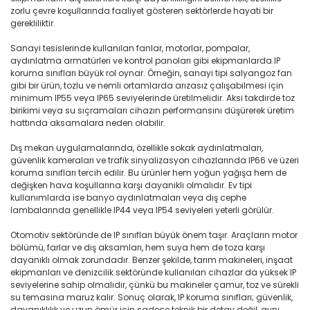
zorlu çevre koşullarında faaliyet gösteren sektörlerde hayati bir
gerekliliktir.
Sanayi tesislerinde kullanılan fanlar, motorlar, pompalar,
aydınlatma armatürleri ve kontrol panoları gibi ekipmanlarda IP
koruma sınıfları büyük rol oynar. Örneğin, sanayi tipi salyangoz fan
gibi bir ürün, tozlu ve nemli ortamlarda arızasız çalışabilmesi için
minimum IP55 veya IP65 seviyelerinde üretilmelidir. Aksi takdirde toz
birikimi veya su sıçramaları cihazın performansını düşürerek üretim
hattında aksamalara neden olabilir.
Dış mekan uygulamalarında, özellikle sokak aydınlatmaları,
güvenlik kameraları ve trafik sinyalizasyon cihazlarında IP66 ve üzeri
koruma sınıfları tercih edilir. Bu ürünler hem yoğun yağışa hem de
değişken hava koşullarına karşı dayanıklı olmalıdır. Ev tipi
kullanımlarda ise banyo aydınlatmaları veya dış cephe
lambalarında genellikle IP44 veya IP54 seviyeleri yeterli görülür.
Otomotiv sektöründe de IP sınıfları büyük önem taşır. Araçların motor
bölümü, farlar ve dış aksamları, hem suya hem de toza karşı
dayanıklı olmak zorundadır. Benzer şekilde, tarım makineleri, inşaat
ekipmanları ve denizcilik sektöründe kullanılan cihazlar da yüksek IP
seviyelerine sahip olmalıdır, çünkü bu makineler çamur, toz ve sürekli
su temasına maruz kalır. Sonuç olarak, IP koruma sınıfları; güvenlik,
dayanıklılık ve uzun ömür için sadece teknik bir detay değil, aynı