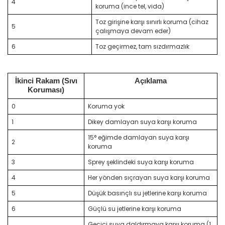
4
koruma (ince tel, vida)
Toz girişine karşı sınırlı koruma (cihaz
5
çalışmaya devam eder)
6
Toz geçirmez, tam sızdırmazlık
İkinci Rakam (Sıvı
Açıklama
Koruması)
0
Koruma yok
1
Dikey damlayan suya karşı koruma
15° eğimde damlayan suya karşı
2
koruma
3
Sprey şeklindeki suya karşı koruma
4
Her yönden sıçrayan suya karşı koruma
5
Düşük basınçlı su jetlerine karşı koruma
6
Güçlü su jetlerine karşı koruma
Geçici suya daldırmaya karşı koruma (1