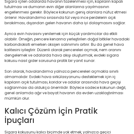
Sigara içilen odalarda havanın tazelenmesi için, kapıların kapalı
tutulması ve dumanın evin diğer alanlarına yayılmasının
engellenmesi gerekir. Böylece kokunun geniş alanlara nüfuz etmesi
önlenir. Havalandırma sırasında tül veya ince perdelerin açık
bırakılması, dışarıdan gelen havanın daha iyi dolaşmasını sağlar.
Ayrıca evin havasını yenilemek için küçük yardımcılar da etkili
olabilir. Örneğin, pencere kenarına yerleştirilen doğal bitkiler havadaki
karbondioksiti emerken oksijen salınımını artırır. Bu da genel hava
kalitesini iyileştirir. Düzenli olarak pencereleri açmak, nem oranını
dengelemek ve odalarda hava akışı oluşturmak, evdeki sigara
kokusu nasıl gider sorusuna pratik bir yanıt sunar.
Son olarak, havalandırma yalnızca pencereleri açmakla sınırlı
olmamalıdır. Evdeki hava sirkülasyonunu desteklemek için iç
kapıların açık tutulması, koridor ve odalar arasında hava geçişi
sağlanması da oldukça önemlidir. Böylece sadece kokunun değil,
genel anlamda ağır ve bayat havanın da evden uzaklaştırılması
mümkün olur.
Kalıcı Çözüm İçin Pratik
İpuçları
Sigara kokusunu kalıcı biçimde yok etmek, yalnızca geçici