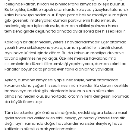
içeriğinde katran, nikotin ve binlerce farklı kimyasal bileşik bulunur.
Bu bileşikler, özellikle kapalı ortamlarda kolayca yüzeylere tutunarak
kalıcı bir kokuya neden olur. Boya, perde, halı ve mobilya kumaşları
gibi gözenekli materyaller, duman partiküllerini hızla emer. Bu
nedenle, sigara içilen bir evde, dumanın etkileri yalnızca hava
temizlendiğinde değil, haftalar hatta aylar sonra bile hissedilebilir.
Kalıcılığın bir diğer nedeni, yetersiz havalandırmadır. Eğer ortamda
yeterli hava sirkülasyonu yoksa, duman partikülleri sürekli olarak
aynı hava kütlesi içinde döner. Bu da kokunun mobilya, duvar ve
tavana işlenmesine yol açar. Özellikle merkezi havalandırma
sistemlerinde düzenli filtre temizliği yapılmıyorsa, duman kalıntıları
kanallar boyunca taşınarak evin farklı alanlarına yayılabilir.
Ayrıca, dumanın kimyasal yapısı nedeniyle, nemli ortamlarda
kokunun daha yoğun hissedilmesi mümkündür. Bu durum, özellikle
banyo veya mutfak gibi alanlarda kokunun uzun süre kalıcı
olmasına neden olur. Bu noktada, ortamın nem dengesini korumak
da büyük önem taşır.
Tüm bu etkenler göz önüne alındığında, evdeki sigara kokusu nasıl
gider sorusuna verilecek en etkili cevap, yalnızca yüzeysel temizlik
değil; aynı zamanda doğru havalandırma sistemleriyle iç hava
kalitesinin sürekli olarak yenilenmesidir.