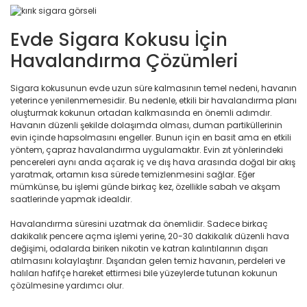
Evde Sigara Kokusu İçin
Havalandırma Çözümleri
Sigara kokusunun evde uzun süre kalmasının temel nedeni, havanın
yeterince yenilenmemesidir. Bu nedenle, etkili bir havalandırma planı
oluşturmak kokunun ortadan kalkmasında en önemli adımdır.
Havanın düzenli şekilde dolaşımda olması, duman partiküllerinin
evin içinde hapsolmasını engeller. Bunun için en basit ama en etkili
yöntem, çapraz havalandırma uygulamaktır. Evin zıt yönlerindeki
pencereleri aynı anda açarak iç ve dış hava arasında doğal bir akış
yaratmak, ortamın kısa sürede temizlenmesini sağlar. Eğer
mümkünse, bu işlemi günde birkaç kez, özellikle sabah ve akşam
saatlerinde yapmak idealdir.
Havalandırma süresini uzatmak da önemlidir. Sadece birkaç
dakikalık pencere açma işlemi yerine, 20-30 dakikalık düzenli hava
değişimi, odalarda biriken nikotin ve katran kalıntılarının dışarı
atılmasını kolaylaştırır. Dışarıdan gelen temiz havanın, perdeleri ve
halıları hafifçe hareket ettirmesi bile yüzeylerde tutunan kokunun
çözülmesine yardımcı olur.