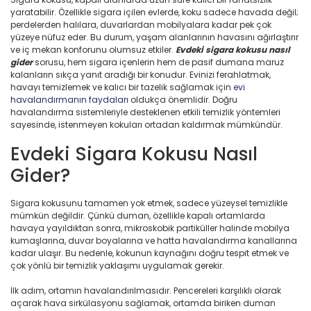
yaratabilir. Özellikle sigara içilen evlerde, koku sadece havada değil;
perdelerden halılara, duvarlardan mobilyalara kadar pek çok
yüzeye nüfuz eder. Bu durum, yaşam alanlarının havasını ağırlaştırır
ve iç mekan konforunu olumsuz etkiler.
Evdeki sigara kokusu nasıl
gider
sorusu, hem sigara içenlerin hem de pasif dumana maruz
kalanların sıkça yanıt aradığı bir konudur. Evinizi ferahlatmak,
havayı temizlemek ve kalıcı bir tazelik sağlamak için
evi
havalandırmanın faydaları
oldukça önemlidir. Doğru
havalandırma sistemleriyle desteklenen etkili temizlik yöntemleri
sayesinde, istenmeyen kokuları ortadan kaldırmak mümkündür.
Evdeki Sigara Kokusu Nasıl
Gider?
Sigara kokusunu tamamen yok etmek, sadece yüzeysel temizlikle
mümkün değildir. Çünkü duman, özellikle kapalı ortamlarda
havaya yayıldıktan sonra, mikroskobik partiküller halinde mobilya
kumaşlarına, duvar boyalarına ve hatta havalandırma kanallarına
kadar ulaşır. Bu nedenle, kokunun kaynağını doğru tespit etmek ve
çok yönlü bir temizlik yaklaşımı uygulamak gerekir.
İlk adım, ortamın havalandırılmasıdır. Pencereleri karşılıklı olarak
açarak hava sirkülasyonu sağlamak, ortamda biriken duman