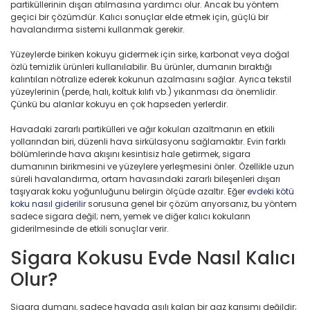
partiküllerinin dışarı atılmasına yardımcı olur. Ancak bu yöntem
geçici bir çözümdür. Kalıcı sonuçlar elde etmek için, güçlü bir
havalandırma sistemi kullanmak gerekir.
Yüzeylerde biriken kokuyu gidermek için sirke, karbonat veya doğal
özlü temizlik ürünleri kullanılabilir. Bu ürünler, dumanın bıraktığı
kalıntıları nötralize ederek kokunun azalmasını sağlar. Ayrıca tekstil
yüzeylerinin (perde, halı, koltuk kılıfı vb.) yıkanması da önemlidir.
Çünkü bu alanlar kokuyu en çok hapseden yerlerdir.
Havadaki zararlı partikülleri ve ağır kokuları azaltmanın en etkili
yollarından biri, düzenli hava sirkülasyonu sağlamaktır. Evin farklı
bölümlerinde hava akışını kesintisiz hale getirmek, sigara
dumanının birikmesini ve yüzeylere yerleşmesini önler. Özellikle uzun
süreli havalandırma, ortam havasındaki zararlı bileşenleri dışarı
taşıyarak koku yoğunluğunu belirgin ölçüde azaltır. Eğer
evdeki kötü
koku nasıl giderilir
sorusuna genel bir çözüm arıyorsanız, bu yöntem
sadece sigara değil; nem, yemek ve diğer kalıcı kokuların
giderilmesinde de etkili sonuçlar verir.
Sigara Kokusu Evde Nasıl Kalıcı
Olur?
Sigara dumanı, sadece havada asılı kalan bir gaz karışımı değildir;