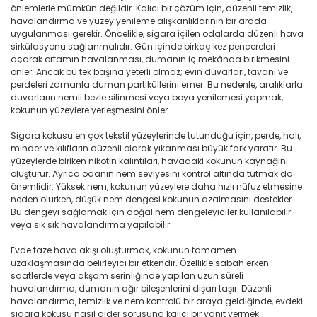
önlemlerle mümkün değildir. Kalıcı bir çözüm için, düzenli temizlik,
havalandırma ve yüzey yenileme alışkanlıklarının bir arada
uygulanması gerekir. Öncelikle, sigara içilen odalarda düzenli hava
sirkülasyonu sağlanmalıdır. Gün içinde birkaç kez pencereleri
açarak ortamın havalanması, dumanın iç mekânda birikmesini
önler. Ancak bu tek başına yeterli olmaz; evin duvarları, tavanı ve
perdeleri zamanla duman partiküllerini emer. Bu nedenle, aralıklarla
duvarların nemli bezle silinmesi veya boya yenilemesi yapmak,
kokunun yüzeylere yerleşmesini önler.
Sigara kokusu en çok tekstil yüzeylerinde tutunduğu için, perde, halı,
minder ve kılıfların düzenli olarak yıkanması büyük fark yaratır. Bu
yüzeylerde biriken nikotin kalıntıları, havadaki kokunun kaynağını
oluşturur. Ayrıca odanın nem seviyesini kontrol altında tutmak da
önemlidir. Yüksek nem, kokunun yüzeylere daha hızlı nüfuz etmesine
neden olurken, düşük nem dengesi kokunun azalmasını destekler.
Bu dengeyi sağlamak için doğal nem dengeleyiciler kullanılabilir
veya sık sık havalandırma yapılabilir.
Evde taze hava akışı oluşturmak, kokunun tamamen
uzaklaşmasında belirleyici bir etkendir. Özellikle sabah erken
saatlerde veya akşam serinliğinde yapılan uzun süreli
havalandırma, dumanın ağır bileşenlerini dışarı taşır. Düzenli
havalandırma, temizlik ve nem kontrolü bir araya geldiğinde, evdeki
sigara kokusu nasıl gider sorusuna kalıcı bir yanıt vermek