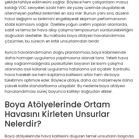
şekilde tahliye edilmesini sağlar. Böylece hem çalışanların maruz
kaldığı VOC seviyeleri azalır hem de yüzey üzerinde oluşabilecek
istenmeyen partikül birikimleri en aza iner. Bunun yanı sıra, düzenli
hava değişimi ısı birikimini engelleyerek ekipman performansının
stabil kalmasını sağlar. Özellikle yoğun üretim yapılan alanlarda,
sabit ve temiz bir hava akışı çalışma temposunun sürdürülebilirliğini
doğrudan destekler. Bu noktada boya atölyesi havalandırması
çözümleri, bu sürecin en kritik unsurlarından biridir.
Ayrıca havalandırmanın doğru planlanması, boya kabinlerinde
daha homojen uygulama yapılmasına olanak tanır. Yeterli hava
akışı sağlanmadığında, püskürtülen boyanın bir kısmı çalışma
alanında asılı kalarak uygulama hatalarına yol açabilir. Kontrollü
hava hareketi ise hem kaplama kalitesini artırır hem de boya
tüketimini optimize eder. Böylece atölye, daha az malzemeyle daha
yüksek kalite standartlarına ulaşabilir. Bu nedenle boya atölyesi
havalandırması süreç boyunca kaliteyi doğrudan etkiler.
Boya Atölyelerinde Ortam
Havasını Kirleten Unsurlar
Nelerdir?
Boya atölyelerinde hava kalitesini düşüren temel unsurların başında