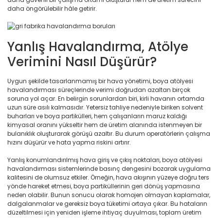
daha öngörülebilir hâle getirir.
Yanlış Havalandırma, Atölye
Verimini Nasıl Düşürür?
Uygun şekilde tasarlanmamış bir hava yönetimi, boya atölyesi
havalandırması süreçlerinde verimi doğrudan azaltan birçok
soruna yol açar. En belirgin sorunlardan biri, kirli havanın ortamda
uzun süre asılı kalmasıdır. Yetersiz tahliye nedeniyle biriken solvent
buharları ve boya partikülleri, hem çalışanların maruz kaldığı
kimyasal oranını yükseltir hem de üretim alanında istenmeyen bir
bulanıklık oluşturarak görüşü azaltır. Bu durum operatörlerin çalışma
hızını düşürür ve hata yapma riskini artırır.
Yanlış konumlandırılmış hava giriş ve çıkış noktaları, boya atölyesi
havalandırması sistemlerinde basınç dengesini bozarak uygulama
kalitesini de olumsuz etkiler. Örneğin, hava akışının yüzeye doğru ters
yönde hareket etmesi, boya partiküllerinin geri dönüş yapmasına
neden olabilir. Bunun sonucu olarak homojen olmayan kaplamalar,
dalgalanmalar ve gereksiz boya tüketimi ortaya çıkar. Bu hataların
düzeltilmesi için yeniden işleme ihtiyaç duyulması, toplam üretim