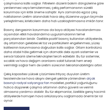
çalışmasına katkı sağlar. Filtrelerin düzenli bakım döngülerine göre
yenilenmesi veya temizlenmesi, çekiş performansının sürekli
korunması için kritik öneme sahiptir. Aynı zamanda egzoz çıkış
noktalarının üretim alanındaki hava akış düzenine uygun biçimde
yerleştirilmesi, kirleticilerin daha hızlı uzaklaştırılmasına imkân tanır.
Basınç dengesinin korunması da boya atölyesi havalandırması
açısından etkili havalandırma uygulamalarının temel
parçalarından biridir. Özellikle pozitif basınç kullanılan atölyelerde,
dış ortamdan gelebilecek toz ve partiküllerin engellenmesi, yüzey
kalitesinin korunmasına doğrudan katkı sağlar. Ortam kontrolünü
daha stabil hâle getirmek için otomatik debi ayarlı sistemler ve
sensör tabanlı izleme teknolojileri tercih edilebilir. Bu tür sistemler,
sıcaklık ve hava değişim oranlarını sabit tutarak hem enerji
verimliliği sağlar hem de üretim sürecinin tekrarlanabilirliğini artırır.
Çekiş kapasitesi yüksek çözümlere ihtiyaç duyulan üretim
tesislerinde ise hava akışını dengeli şekilde yönlendiren
alçak
basınçlı radyal salyangoz fan
modelleri, partikül yoğunluğunu
hızlıca düşürerek çalışma ortamının daha güvenli ve verimli
olmasına yardımcı olabilir. Bu tür ekipmanlar, özellikle geniş hacimli
atölyelerde homojen hava sirkülasyonu sağlamada önemli bir rol
oynar.