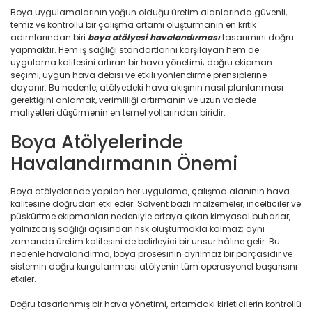
Boya uygulamalarının yoğun olduğu üretim alanlarında güvenli,
temiz ve kontrollü bir çalışma ortamı oluşturmanın en kritik
adımlarından biri
boya atölyesi havalandırması
tasarımını doğru
yapmaktır. Hem iş sağlığı standartlarını karşılayan hem de
uygulama kalitesini artıran bir hava yönetimi; doğru ekipman
seçimi, uygun hava debisi ve etkili yönlendirme prensiplerine
dayanır. Bu nedenle, atölyedeki hava akışının nasıl planlanması
gerektiğini anlamak, verimliliği artırmanın ve uzun vadede
maliyetleri düşürmenin en temel yollarından biridir.
Boya Atölyelerinde
Havalandırmanın Önemi
Boya atölyelerinde yapılan her uygulama, çalışma alanının hava
kalitesine doğrudan etki eder. Solvent bazlı malzemeler, incelticiler ve
püskürtme ekipmanları nedeniyle ortaya çıkan kimyasal buharlar,
yalnızca iş sağlığı açısından risk oluşturmakla kalmaz; aynı
zamanda üretim kalitesini de belirleyici bir unsur hâline gelir. Bu
nedenle havalandırma, boya prosesinin ayrılmaz bir parçasıdır ve
sistemin doğru kurgulanması atölyenin tüm operasyonel başarısını
etkiler.
Doğru tasarlanmış bir hava yönetimi, ortamdaki kirleticilerin kontrollü