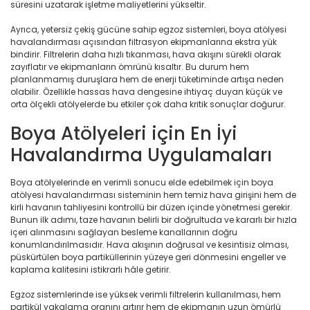
süresini uzatarak işletme maliyetlerini yükseltir.
Ayrıca, yetersiz çekiş gücüne sahip egzoz sistemleri, boya atölyesi
havalandırması açısından filtrasyon ekipmanlarına ekstra yük
bindirir. Filtrelerin daha hızlı tıkanması, hava akışını sürekli olarak
zayıflatır ve ekipmanların ömrünü kısaltır. Bu durum hem
planlanmamış duruşlara hem de enerji tüketiminde artışa neden
olabilir. Özellikle hassas hava dengesine ihtiyaç duyan küçük ve
orta ölçekli atölyelerde bu etkiler çok daha kritik sonuçlar doğurur.
Boya Atölyeleri için En İyi
Havalandırma Uygulamaları
Boya atölyelerinde en verimli sonucu elde edebilmek için boya
atölyesi havalandırması sisteminin hem temiz hava girişini hem de
kirli havanın tahliyesini kontrollü bir düzen içinde yönetmesi gerekir.
Bunun ilk adımı, taze havanın belirli bir doğrultuda ve kararlı bir hızla
içeri alınmasını sağlayan besleme kanallarının doğru
konumlandırılmasıdır. Hava akışının doğrusal ve kesintisiz olması,
püskürtülen boya partiküllerinin yüzeye geri dönmesini engeller ve
kaplama kalitesini istikrarlı hâle getirir.
Egzoz sistemlerinde ise yüksek verimli filtrelerin kullanılması, hem
partikül yakalama oranını artırır hem de ekipmanın uzun ömürlü