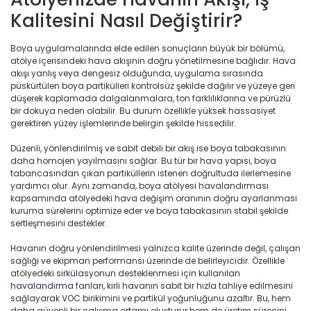
Kalitesini Nasıl Değiştirir?
Boya uygulamalarında elde edilen sonuçların büyük bir bölümü,
atölye içerisindeki hava akışının doğru yönetilmesine bağlıdır. Hava
akışı yanlış veya dengesiz olduğunda, uygulama sırasında
püskürtülen boya partikülleri kontrolsüz şekilde dağılır ve yüzeye geri
düşerek kaplamada dalgalanmalara, ton farklılıklarına ve pürüzlü
bir dokuya neden olabilir. Bu durum özellikle yüksek hassasiyet
gerektiren yüzey işlemlerinde belirgin şekilde hissedilir.
Düzenli, yönlendirilmiş ve sabit debili bir akış ise boya tabakasının
daha homojen yayılmasını sağlar. Bu tür bir hava yapısı, boya
tabancasından çıkan partiküllerin istenen doğrultuda ilerlemesine
yardımcı olur. Aynı zamanda, boya atölyesi havalandırması
kapsamında atölyedeki hava değişim oranının doğru ayarlanması
kuruma sürelerini optimize eder ve boya tabakasının stabil şekilde
sertleşmesini destekler.
Havanın doğru yönlendirilmesi yalnızca kalite üzerinde değil, çalışan
sağlığı ve ekipman performansı üzerinde de belirleyicidir. Özellikle
atölyedeki sirkülasyonun desteklenmesi için kullanılan
havalandırma fanları
, kirli havanın sabit bir hızla tahliye edilmesini
sağlayarak VOC birikimini ve partikül yoğunluğunu azaltır. Bu, hem
daha güvenli bir çalışma ortamı oluşturur hem de üretim sürecini