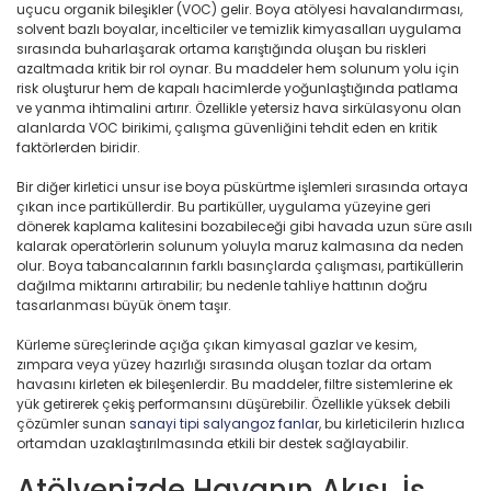
uçucu organik bileşikler (VOC) gelir. Boya atölyesi havalandırması,
solvent bazlı boyalar, incelticiler ve temizlik kimyasalları uygulama
sırasında buharlaşarak ortama karıştığında oluşan bu riskleri
azaltmada kritik bir rol oynar. Bu maddeler hem solunum yolu için
risk oluşturur hem de kapalı hacimlerde yoğunlaştığında patlama
ve yanma ihtimalini artırır. Özellikle yetersiz hava sirkülasyonu olan
alanlarda VOC birikimi, çalışma güvenliğini tehdit eden en kritik
faktörlerden biridir.
Bir diğer kirletici unsur ise boya püskürtme işlemleri sırasında ortaya
çıkan ince partiküllerdir. Bu partiküller, uygulama yüzeyine geri
dönerek kaplama kalitesini bozabileceği gibi havada uzun süre asılı
kalarak operatörlerin solunum yoluyla maruz kalmasına da neden
olur. Boya tabancalarının farklı basınçlarda çalışması, partiküllerin
dağılma miktarını artırabilir; bu nedenle tahliye hattının doğru
tasarlanması büyük önem taşır.
Kürleme süreçlerinde açığa çıkan kimyasal gazlar ve kesim,
zımpara veya yüzey hazırlığı sırasında oluşan tozlar da ortam
havasını kirleten ek bileşenlerdir. Bu maddeler, filtre sistemlerine ek
yük getirerek çekiş performansını düşürebilir. Özellikle yüksek debili
çözümler sunan
sanayi tipi salyangoz fanlar
, bu kirleticilerin hızlıca
ortamdan uzaklaştırılmasında etkili bir destek sağlayabilir.
Atölyenizde Havanın Akışı, İş